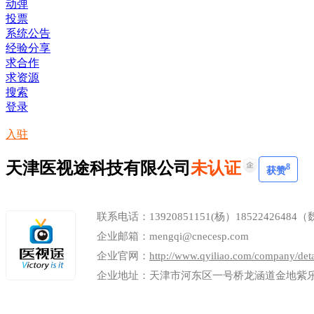
动弹
投票
系统公告
经验分享
求合作
求资源
搜索
登录
入驻
天津医视途科技有限公司
未认证
8
获赞
联系电话：13920851151(杨）18522426484
企业邮箱：mengqi@cnecesp.com
企业官网：
http://www.qyiliao.com/company/deta
企业地址：天津市河东区一号桥龙涵道金地紫乐名