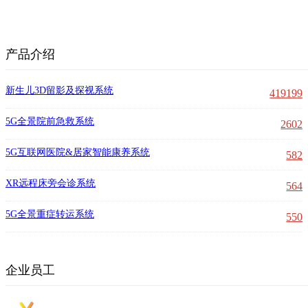
产品介绍
新生儿3D留影及探视系统
419199
5G全景院前急救系统
2602
5G互联网医院&居家智能康养系统
582
XR远程床旁会诊系统
564
5G全景重症转运系统
550
企业员工