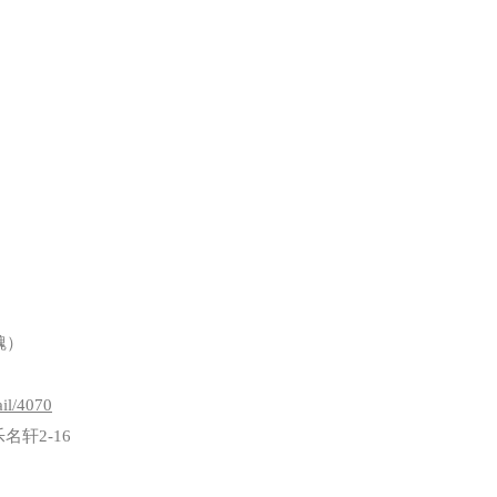
（魏）
il/4070
轩2-16