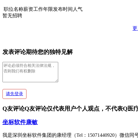
职位名称
薪资
工作年限
发布时间
人气
暂无招聘
更
发表评论
期待您的独特见解
请先登录
Q友评论
Q友评论仅代表用户个人观点，不代表Q医
坐标软件康敏
我是深圳坐标软件集团的康经理（Tel：15071440920