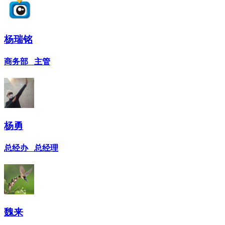
杨瑞铭
商务部 主管
杨勇
总经办 总经理
魏来