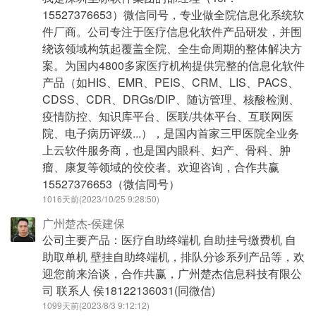
15527376653）微信同号，专业做全院信息化系统软
件厂商。公司专注于医疗信息化软件产品研发，并围
绕该领域构筑起覆盖全院、全生命周期的整体解决方
案。为国内4800多家医疗机构提供完整的信息化软件
产品（如HIS、EMR、PEIS、CRM、LIS、PACS、
CDSS、CDR、DRGs/DIP、随访管理、核酸检测、
疫情防控、知识库平台、医联/共体平台、互联网医
院、电子病历评级...），是国内首家三甲医院全业务
上云软件服务商，也是国内眼科、妇产、骨科、肿
瘤、康复等领域的佼佼者。欢迎咨询，合作共赢
15527376653（微信同号）
1016天前(2023/10/25 9:28:50)
广州楚杰-侯建保
公司主要产品：医疗自助终端机 自助挂号缴费机 自
助取单机 壁挂自助终端机，排队分诊系列产品等，欢
迎您前来洽谈，合作共赢，广州楚杰信息科技有限公
司 联系人 侯18122136031(同微信)
1099天前(2023/8/3 9:12:12)