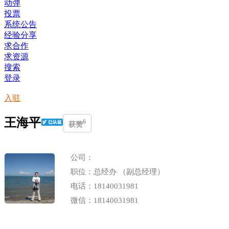
动弹
投票
系统公告
经验分享
求合作
求资源
搜索
登录
入驻
王海平
6
获赞
公司：
职位：总经办 （副总经理）
电话：18140031981
微信：18140031981