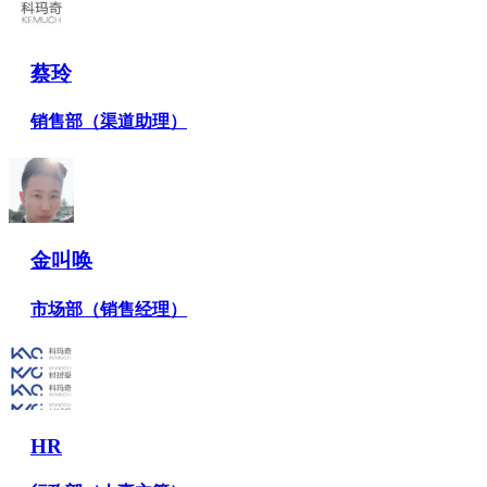
蔡玲
销售部（渠道助理）
金叫唤
市场部（销售经理）
HR