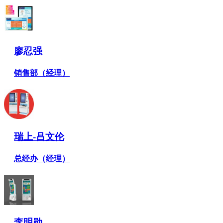
廖忍强
销售部（经理）
瑞上-吕文伦
总经办（经理）
李明勋