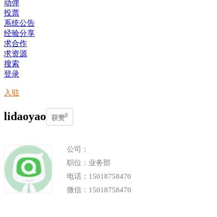
动弹
投票
系统公告
经验分享
求合作
求资源
搜索
登录
入驻
lidaoyao
0
获赞
公司：
职位：业务部
电话：15018758470
微信：15018758470