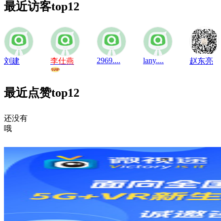
最近访客
top12
2969....
lany....
刘建
李仕燕
赵东亮
最近点赞
top12
还没有
哦