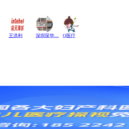
王洪利
深圳琛华....
Q医疗