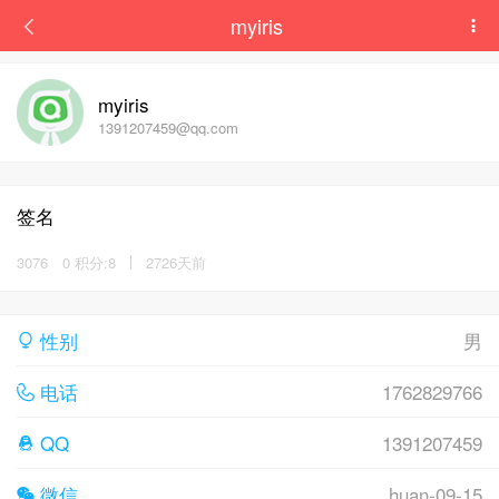
myiris
myiris
1391207459@qq.com
签名
3076
0 积分:8
2726天前
性别
男
电话
1762829766
QQ
1391207459
微信
huan-09-15