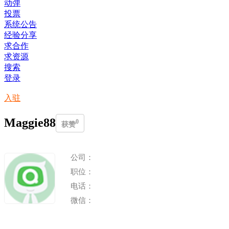
动弹
投票
系统公告
经验分享
求合作
求资源
搜索
登录
入驻
Maggie88
0
获赞
公司：
职位：
电话：
微信：