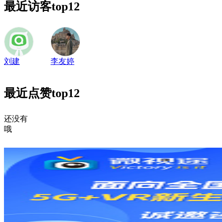
最近访客
top12
刘建
李友婷
最近点赞
top12
还没有
哦