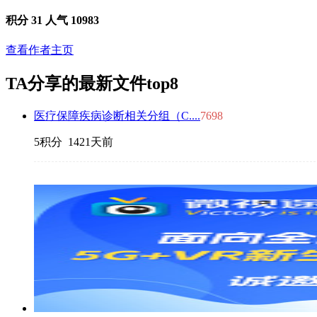
积分 31
人气 10983
查看作者主页
TA分享的最新文件
top8
医疗保障疾病诊断相关分组（C....
7698
5积分
1421天前