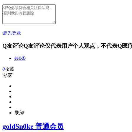
请先登录
Q友评论
Q友评论仅代表用户个人观点，不代表Q医
共0条
0
收藏
分享
取消
goldSn0ke
普通会员